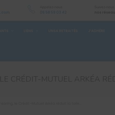
Appelez-nous
Suivez-nous
a.com
06 58 59 03 42
nos réseau
ANTS
LIENS
UNSA RETRAITÉS
J’ADHÈRE
LE CRÉDIT-MUTUEL ARKÉA RÉD
soring, le Crédit-Mutuel Arkéa réduit la toile…