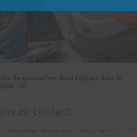
ons en contact
ité. Nous ne communiquerons votre e-mail à personne.
Voir RGPD