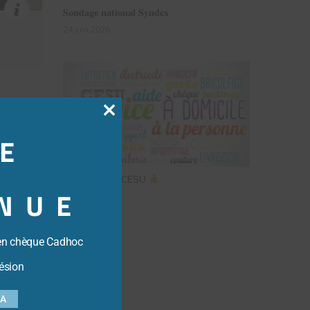
𝐒𝐨𝐧𝐝𝐚𝐠𝐞 𝐧𝐚𝐭𝐢𝐨𝐧𝐚𝐥 𝐒𝐲𝐧𝐝𝐞𝐱
24 juin 2026
Close
E
this
module
COMMANDE CESU
NUE
12 juin 2026
en chèque Cadhoc
ésion
SA