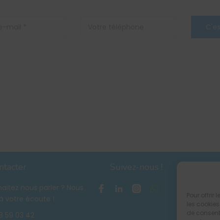
ntacter
Suivez-nous !
aitez nous parler ? Nous
Pour offrir
 votre écoute !
les cookies
de consenti
8 59 03 42