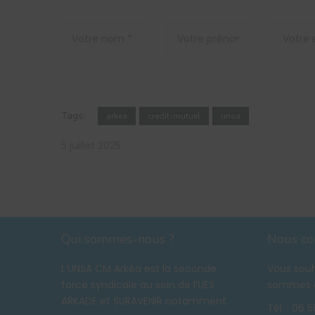
Tags:
arkea
credit-mutuel
unsa
5 juillet 2025
Qui sommes-nous ?
Nous co
L’UNSA CM Arkéa est la seconde
Vous souh
force syndicale au sein de l’UES
sommes à
ARKADE et SURAVENIR notamment.
Tél. :
06 5