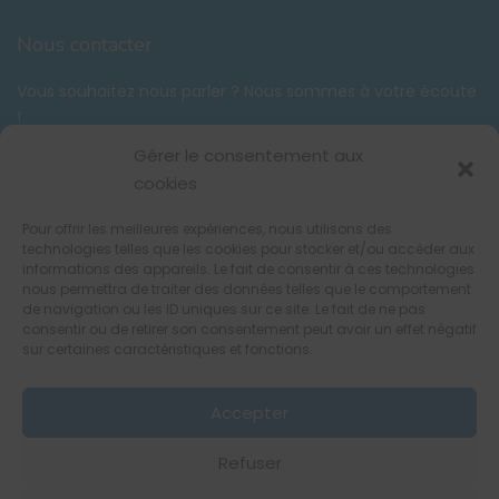
Nous contacter
Vous souhaitez nous parler ? Nous sommes à votre écoute
!
Tél. :
06 58 59 03 42
Gérer le consentement aux
contact@unsacmarkea.com
cookies
Pour offrir les meilleures expériences, nous utilisons des
Suivez-nous !
technologies telles que les cookies pour stocker et/ou accéder aux
informations des appareils. Le fait de consentir à ces technologies
nous permettra de traiter des données telles que le comportement
de navigation ou les ID uniques sur ce site. Le fait de ne pas
consentir ou de retirer son consentement peut avoir un effet négatif
sur certaines caractéristiques et fonctions.
Accepter
Refuser