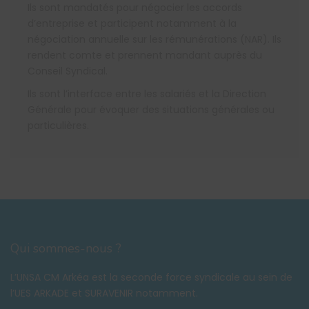
Ils sont mandatés pour négocier les accords
d’entreprise et participent notamment à la
négociation annuelle sur les rémunérations (NAR). Ils
rendent comte et prennent mandant auprès du
Conseil Syndical.
Ils sont l’interface entre les salariés et la Direction
Générale pour évoquer des situations générales ou
particulières.
Qui sommes-nous ?
L’UNSA CM Arkéa est la seconde force syndicale au sein de
l’UES ARKADE et SURAVENIR notamment.