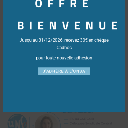
OFFRE
Les DSC (Délégués Syndicaux
Centraux)
BIENVENUE
Jusqu'au 31/12/2026, recevez 30€ en chèque
Cadhoc
pour toute nouvelle adhésion
J'ADHÈRE À L'UNSA