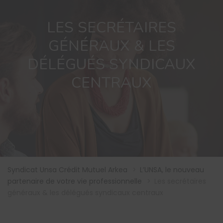
LES SECRÉTAIRES
GÉNÉRAUX & LES
DÉLÉGUÉS SYNDICAUX
CENTRAUX
Syndicat Unsa Crédit Mutuel Arkea
>
L’UNSA, le nouveau
partenaire de votre vie professionnelle
>
Les secrétaires
généraux & les délégués syndicaux centraux