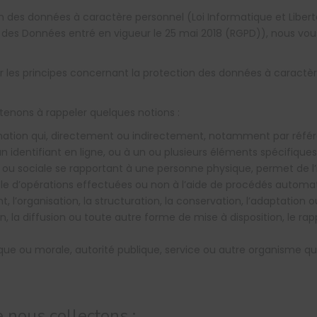
n des données à caractère personnel (Loi Informatique et Libert
 des Données entré en vigueur le 25 mai 2018 (RGPD)), nous vous
er les principes concernant la protection des données à caractè
 tenons à rappeler quelques notions :
ation qui, directement ou indirectement, notamment par référe
un identifiant en ligne, ou à un ou plusieurs éléments spécifique
ou sociale se rapportant à une personne physique, permet de l’i
e d’opérations effectuées ou non à l’aide de procédés automat
t, l’organisation, la structuration, la conservation, l’adaptation ou
n, la diffusion ou toute autre forme de mise à disposition, le ra
ue ou morale, autorité publique, service ou autre organisme qu
 nous collectons :