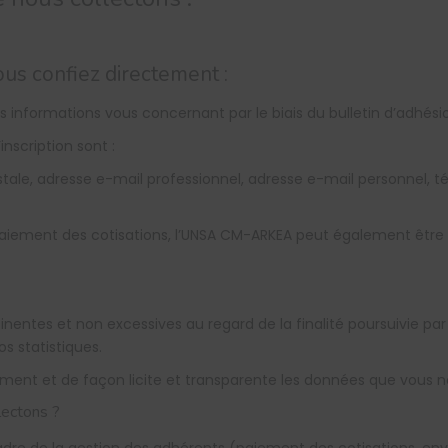
us confiez directement :
informations vous concernant par le biais du bulletin d’adhési
nscription sont :
ale, adresse e-mail professionnel, adresse e-mail personnel, té
paiement des cotisations, l’UNSA CM-ARKEA peut également êtr
entes et non excessives au regard de la finalité poursuivie par l
os statistiques.
ement et de façon licite et transparente les données que vous n
lectons ?