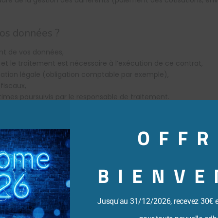
adre de la gestion des adhérents (paiement des cotisations, envoi
vos données ?
nt de vos données,
 le traitement est nécessaire à l’exécution de ce contrat,
gation légale (obligation comptable par exemple),
fiscaux,
itimes poursuivis par le responsable de traitement.
ntement, nous vous informons que vous avez la possibilité de r
us ne soyons pas en mesure de satisfaire vos demandes.
OFFR
es informations que nous collectons ?
BIENVE
ées pour une période égale à la période nécessaire pour effectu
Jusqu'au 31/12/2026, recevez 30€ 