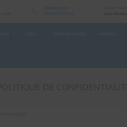
Appelez-nous
Suivez-nous
a.com
06 58 59 03 42
nos réseau
ANTS
LIENS
UNSA RETRAITÉS
J’ADHÈRE
POLITIQUE DE CONFIDENTIALIT
onfidentialité