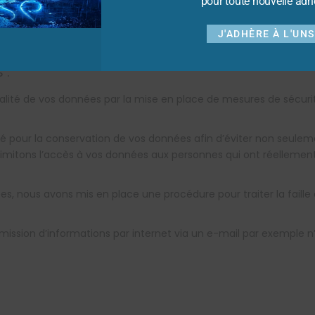
pour toute nouvelle adh
ts de l’UNSA CM-ARKEA et certains élus permanents ou retraités 
J'ADHÈRE À L'UN
 :
entialité de vos données par la mise en place de mesures de sécu
é pour la conservation de vos données afin d’éviter non seulem
limitons l’accès à vos données aux personnes qui ont réellement
, nous avons mis en place une procédure pour traiter la faille et
ansmission d’informations par internet via un e-mail par exemple 