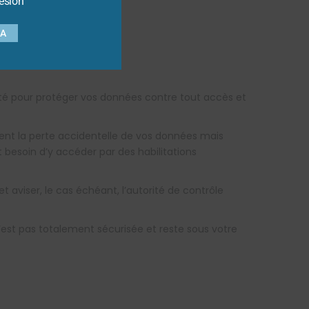
ésion
traitent vos données.
SA
rité pour protéger vos données contre tout accès et
ent la perte accidentelle de vos données mais
 besoin d’y accéder par des habilitations
 aviser, le cas échéant, l’autorité de contrôle
n’est pas totalement sécurisée et reste sous votre