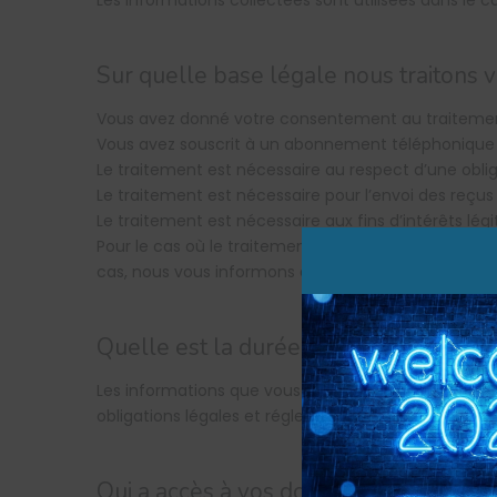
Les informations collectées sont utilisées dans le c
Sur quelle base légale nous traitons 
Vous avez donné votre consentement au traiteme
Vous avez souscrit à un abonnement téléphonique et
Le traitement est nécessaire au respect d’une obli
Le traitement est nécessaire pour l’envoi des reçus 
Le traitement est nécessaire aux fins d’intérêts lég
Pour le cas où le traitement est basé sur le conse
cas, nous vous informons qu’il est possible que no
Quelle est la durée de conservation d
Les informations que vous nous confiez sont stock
obligations légales et réglementaires.
Qui a accès à vos données ?