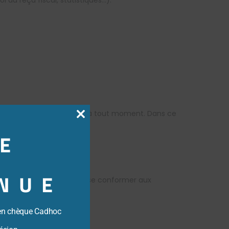
 du reçu fiscal, statistiques…).
etirer votre consentement à tout moment. Dans ce
Close
E
this
module
NUE
er le traitement ou pour se conformer aux
en chèque Cadhoc