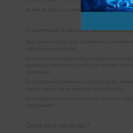
Au sein de l’UNSA CM-ARKEA, seuls certains adhéren
Concernant la sécurité de vos données
Nous assurons la sécurité, l’intégrité et la confid
utilisation non autorisés.
Nous avons mis en place des procédures de sécurit
également l’accès non autorisé par des tiers. Nous 
spécifiques.
En cas d’atteinte présumée à la sécurité des données
dans le respect de ce que nous demande la loi.
Nous attirons votre attention sur le fait que la tr
responsabilité.
Quels sont vos droits ?