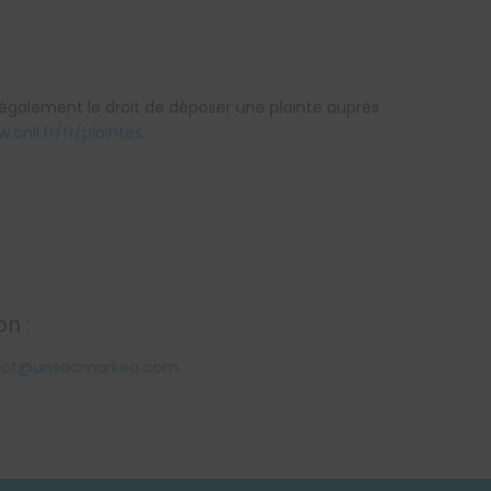
z également le droit de déposer une plainte auprès
.cnil.fr/fr/plaintes
.
on :
act@unsacmarkea.com
.