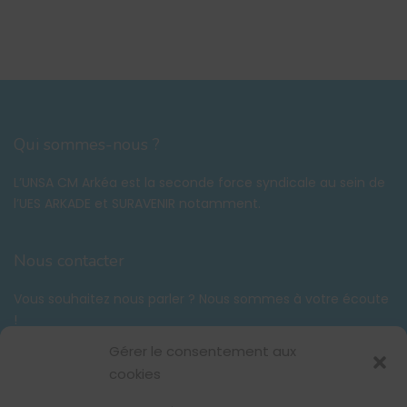
Qui sommes-nous ?
L’UNSA CM Arkéa est la seconde force syndicale au sein de
l’UES ARKADE et SURAVENIR notamment.
Nous contacter
Vous souhaitez nous parler ? Nous sommes à votre écoute
!
Tél. :
06 58 59 03 42
Gérer le consentement aux
contact@unsacmarkea.com
cookies