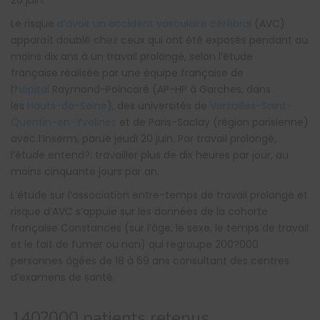
20 juin.
Le risque
d’avoir un accident vasculaire cérébral
(AVC)
apparaît doublé chez ceux qui ont été exposés pendant au
moins dix ans à un travail prolongé, selon l’étude
française réalisée par une équipe française de
l’
hôpital
Raymond-Poincaré (AP-HP à Garches, dans
les
Hauts-de-Seine
), des universités de
Versailles-Saint-
Quentin-en-Yvelines
et de Paris-Saclay (région parisienne)
avec l’Inserm, parue jeudi 20 juin. Par travail prolongé,
l’étude entend?: travailler plus de dix heures par jour, au
moins cinquante jours par an.
L’étude sur l’association entre-temps de travail prolongé et
risque d’AVC s’appuie sur les données de la cohorte
française Constances (sur l’âge, le sexe, le temps de travail
et le fait de fumer ou non) qui regroupe 200?000
personnes âgées de 18 à 69 ans consultant des centres
d’examens de santé.
140?000 patients retenus