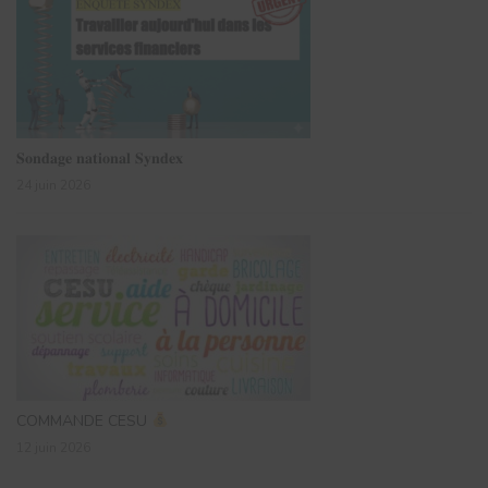
𝐒𝐨𝐧𝐝𝐚𝐠𝐞 𝐧𝐚𝐭𝐢𝐨𝐧𝐚𝐥 𝐒𝐲𝐧𝐝𝐞𝐱
24 juin 2026
COMMANDE CESU
12 juin 2026