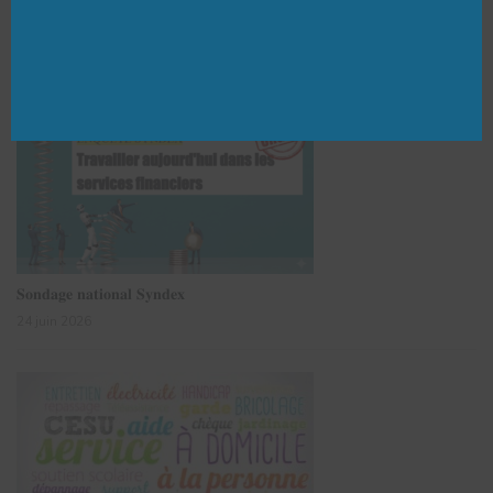
Bel été à tous
3 juillet 2026
𝐒𝐨𝐧𝐝𝐚𝐠𝐞 𝐧𝐚𝐭𝐢𝐨𝐧𝐚𝐥 𝐒𝐲𝐧𝐝𝐞𝐱
24 juin 2026