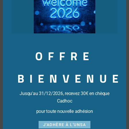
24 mars 2023
OFFRE
BIENVENUE
Dernières actualités
Jusqu'au 31/12/2026, recevez 30€ en chèque
Cadhoc
pour toute nouvelle adhésion
J'ADHÈRE À L'UNSA