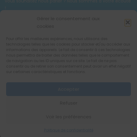
Vous souhaitez nous parler ? Nous sommes à votre écoute
!
Tél. :
06 58 59 03 42
Gérer le consentement aux
contact@unsacmarkea.com
cookies
Pour offrir les meilleures expériences, nous utilisons des
Suivez-nous !
technologies telles que les cookies pour stocker et/ou accéder aux
informations des appareils. Le fait de consentir à ces technologies
nous permettra de traiter des données telles que le comportement
de navigation ou les ID uniques sur ce site. Le fait de ne pas
consentir ou de retirer son consentement peut avoir un effet négatif
sur certaines caractéristiques et fonctions.
Accepter
Refuser
Voir les préférences
Mentions légales
Politique de confidentialité
Politique de confidentialité