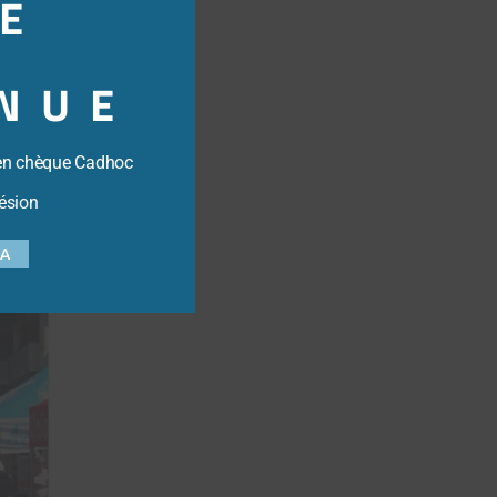
E
module
NUE
en chèque Cadhoc
ésion
SA