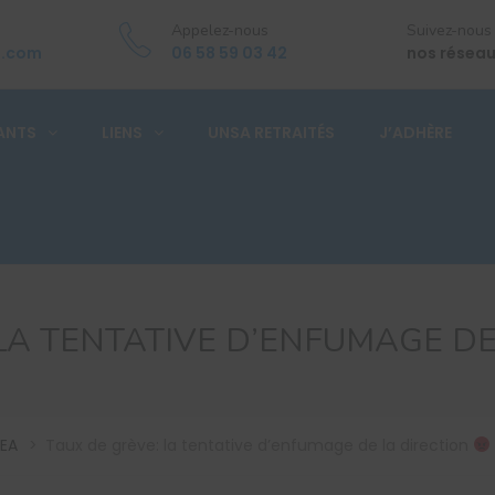
Appelez-nous
Suivez-nous
a.com
06 58 59 03 42
nos réseau
ANTS
LIENS
UNSA RETRAITÉS
J’ADHÈRE
LA TENTATIVE D’ENFUMAGE D
EA
>
Taux de grève: la tentative d’enfumage de la direction