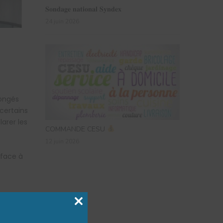
𝐒𝐨𝐧𝐝𝐚𝐠𝐞 𝐧𝐚𝐭𝐢𝐨𝐧𝐚𝐥 𝐒𝐲𝐧𝐝𝐞𝐱
24 juin 2026
congés
certains
arer les
COMMANDE CESU
12 juin 2026
 face à
Close
this