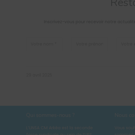
Rest
Inscrivez-vous pour recevoir notre actual
29 avril 2025
Qui sommes-nous ?
Nous co
L’UNSA CM Arkéa est la seconde
Vous souh
force syndicale au sein de l’UES
sommes à