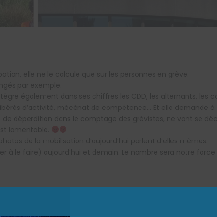
tion, elle ne le calcule que sur les personnes en grève.
ongés par exemple.
 intègre également dans ses chiffres les CDD, les alternants, les 
és libérés d’activité, mécénat de compétence… Et elle demande à 
e de déperdition dans le comptage des grévistes, ne vont se décl
est lamentable.
photos de la mobilisation d’aujourd’hui parlent d’elles mêmes.
uer à le faire) aujourd’hui et demain. Le nombre sera notre force