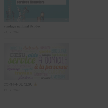
𝐒𝐨𝐧𝐝𝐚𝐠𝐞 𝐧𝐚𝐭𝐢𝐨𝐧𝐚𝐥 𝐒𝐲𝐧𝐝𝐞𝐱
24 juin 2026
COMMANDE CESU
12 juin 2026