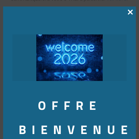
Clo
this
mod
OFFRE
BIENVENUE