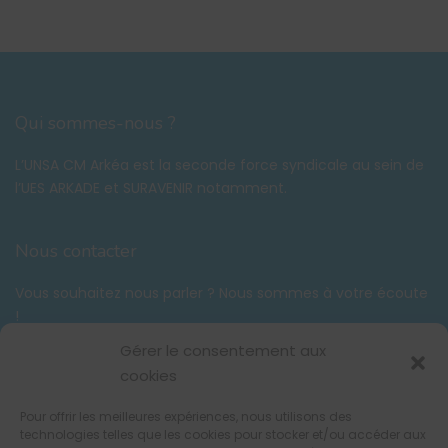
Qui sommes-nous ?
L’UNSA CM Arkéa est la seconde force syndicale au sein de
l’UES ARKADE et SURAVENIR notamment.
Nous contacter
Vous souhaitez nous parler ? Nous sommes à votre écoute
!
Tél. :
06 58 59 03 42
Gérer le consentement aux
contact@unsacmarkea.com
cookies
Pour offrir les meilleures expériences, nous utilisons des
Suivez-nous !
technologies telles que les cookies pour stocker et/ou accéder aux