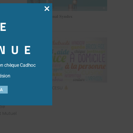
la
ane
Close
𝐒𝐨𝐧𝐝𝐚𝐠𝐞 𝐧𝐚𝐭𝐢𝐨𝐧𝐚𝐥 𝐒𝐲𝐧𝐝𝐞𝐱
ues
E
this
24 juin 2026
oute une
module
rieur du
NUE
as Théry,
ue «
le
e
en chèque Cadhoc
le
ésion
e
COMMANDE CESU
SA
12 juin 2026
«
Depuis
tre
it Mutuel