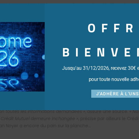
 Crédit Mutuel Arkéa,
de renoncer à ses projets d’indépendance, 
récents. En matière de conformité, les attributions de cet org
édération estime désormais disposer de
« tous les moyens juridiq
OFFR
 de réforme : l’organe central du Crédit Mutuel va se doter de t
 fin de l’année pour conforter son indépendance (règlement inté
du groupe).
BIENVE
entes devraient, aux yeux de la Confédération présidée par Nicol
Est Europe, convaincre Arkéa de rentrer dans le rang. D’autant q
njonction au Crédit Mutuel Arkéa de répondre aux sollicitations d
Jusqu'au 31/12/2026, recevez 30€ 
 d’astreinte de 1.000 euros par jour de retard
», souligne encore 
pour toute nouvelle adh
 ordonnée du groupe Crédit Mutuel demeure inchangé
J'ADHÈRE À L'UN
à Brest. Au sein d’Arkéa, on fait valoir « d
es contres-vérités
». 
on toutes les informations demandées »
, assure une source. «
No
e Crédit Mutuel demeure inchangée »
, précise par ailleurs le Créd
ian Noyer a encore du pain sur la planche…