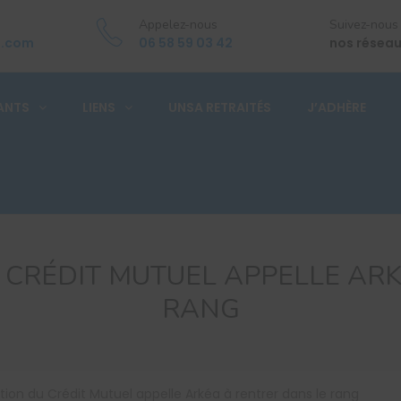
Appelez-nous
Suivez-nous
a.com
06 58 59 03 42
nos réseau
ANTS
LIENS
UNSA RETRAITÉS
J’ADHÈRE
 CRÉDIT MUTUEL APPELLE ARK
RANG
ion du Crédit Mutuel appelle Arkéa à rentrer dans le rang