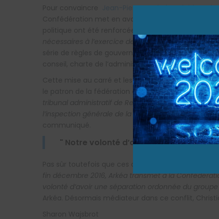
Pour convaincre
Jean-Pierre Denis, le président du
Confédération met en avant ses efforts de réforme 
politique ont été renforcées de sorte que la Conf
nécessaires à l’exercice de sa mission
». Autre gage
série de règles de gouvernance rénovées d’ici à la
conseil, charte de l’administrateur, charte éthique 
Cette mise au carré et les décisions de justice réc
le patron de la fédération du Crédit Mutuel Centre 
tribunal administratif de Rennes (…) a adressé une i
l’inspection générale de la Confédération, sous peine
communiqué.
Notre volonté d’avoir une séparation
Pas sûr toutefois que ces arguments soient entendus 
fin décembre 2016, Arkéa transmet à la Confédérati
volonté d’avoir une séparation ordonnée du group
Arkéa. Désormais médiateur dans ce conflit, Christ
Sharon Wajsbrot