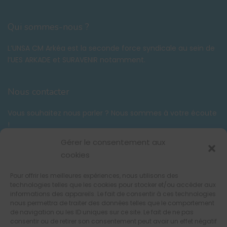
Qui sommes-nous ?
L’UNSA CM Arkéa est la seconde force syndicale au sein de
l’UES ARKADE et SURAVENIR notamment.
Nous contacter
Vous souhaitez nous parler ? Nous sommes à votre écoute
!
Tél. :
06 58 59 03 42
Gérer le consentement aux
contact@unsacmarkea.com
cookies
Pour offrir les meilleures expériences, nous utilisons des
Suivez-nous !
technologies telles que les cookies pour stocker et/ou accéder aux
informations des appareils. Le fait de consentir à ces technologies
nous permettra de traiter des données telles que le comportement
de navigation ou les ID uniques sur ce site. Le fait de ne pas
consentir ou de retirer son consentement peut avoir un effet négatif