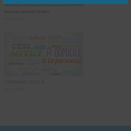
𝐒𝐨𝐧𝐝𝐚𝐠𝐞 𝐧𝐚𝐭𝐢𝐨𝐧𝐚𝐥 𝐒𝐲𝐧𝐝𝐞𝐱
24 juin 2026
COMMANDE CESU
12 juin 2026