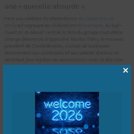
une « querelle absurde ».
Face aux velléités d’indépendance
de Crédit Mutuel
Arkéa,
qui regroupe les fédérations
de Bretagne,
du Sud-
Ouest et du Massif central, la tête du groupe mutualiste
change désormais d’approche. Nicolas Théry, le nouveau
président de Confédération, a choisi de s’adresser
directement aux sociétaires et aux salariés d’Arkéa, ne
semblant plus espérer de réconciliation avec la direction
dissidente.
Clo
« J’ai choisi mon camp, c’est celui de l’unité du Crédit
this
Mutuel, pas celui d’un aventurisme personnel », a martelé
mod
Nicolas Théry vendredi 27 mai, lors de l’
assemblée générale
du Crédit Mutuel Centre Est Europe, en visant sans le
nommer le président d’Arkéa, Jean-Pierre Denis. « Je suis
dans le camp de l’emploi, pas dans celui des paris
inconsidérés », a-t-il poursuivi, soutenant que l’emploi était
« mieux préservé à Arkéa en restant dans la famille du
Crédit Mutuel qu’en tentant une aventure fumeuse d’ETI