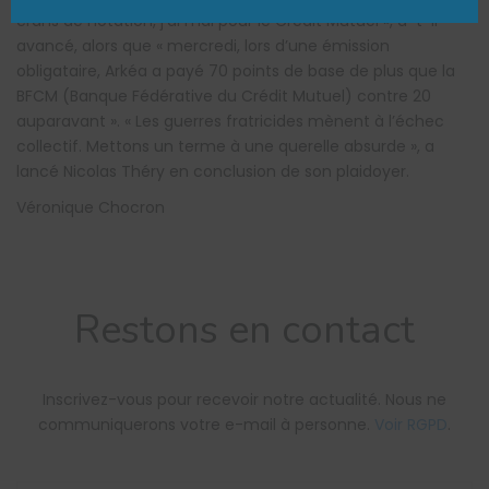
crans de notation, j’ai mal pour le Crédit Mutuel », a-t-il
avancé, alors que « mercredi, lors d’une émission
obligataire, Arkéa a payé 70 points de base de plus que la
BFCM (Banque Fédérative du Crédit Mutuel) contre 20
auparavant ». « Les guerres fratricides mènent à l’échec
collectif. Mettons un terme à une querelle absurde », a
lancé Nicolas Théry en conclusion de son plaidoyer.
Véronique Chocron
Restons en contact
Inscrivez-vous pour recevoir notre actualité. Nous ne
communiquerons votre e-mail à personne.
Voir RGPD
.