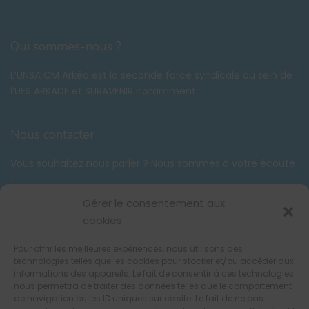
Qui sommes-nous ?
L’UNSA CM Arkéa est la seconde force syndicale au sein de
l’UES ARKADE et SURAVENIR notamment.
Nous contacter
Vous souhaitez nous parler ? Nous sommes à votre écoute
!
Tél. :
06 58 59 03 42
Gérer le consentement aux
contact@unsacmarkea.com
cookies
Pour offrir les meilleures expériences, nous utilisons des
Suivez-nous !
technologies telles que les cookies pour stocker et/ou accéder aux
informations des appareils. Le fait de consentir à ces technologies
nous permettra de traiter des données telles que le comportement
de navigation ou les ID uniques sur ce site. Le fait de ne pas