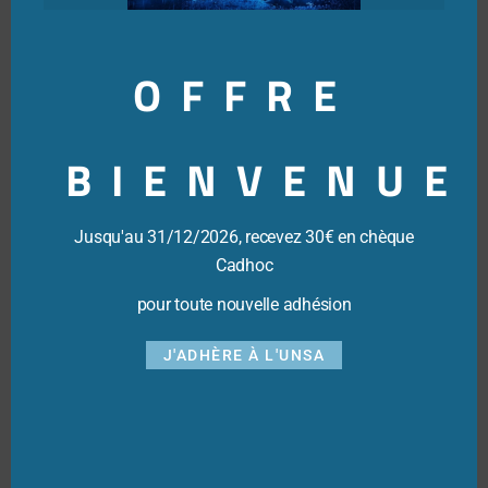
(Entreprise de taille intermédiaire) de la banque ».
« Je suis dans le camp de la démocratie
OFFRE
mutualiste »
« Je suis dans le camp de la démocratie mutualiste, a-t-il
BIENVENUE
encore ajouté, pas dans celui de la dénonciation d’un
adversaire imaginaire ». Arkéa réclame la
scission
parce
qu’à ses yeux, sous la marque « Crédit Mutuel », coexistent
Jusqu'au 31/12/2026, recevez 30€ en chèque
aujourd’hui deux groupes autonomes et concurrents, mais
Cadhoc
le président de la Confédération a prévenu que « si une
caisse veut partir, elle devra organiser un vote au niveau
pour toute nouvelle adhésion
des caisses locales sur la base d’une information objective
et éclairée », en particulier sur l’utilisation de la marque
J'ADHÈRE À L'UNSA
Crédit Mutuel.
Nicolas Théry a enfin mis en avant des conditions de
refinancement plus coûteuses en cas de divorce. « Quand
je vois que
Moody’s
dit qu’un Arkéa séparé de la
Confédération nationale du Crédit Mutuel perdrait quatre