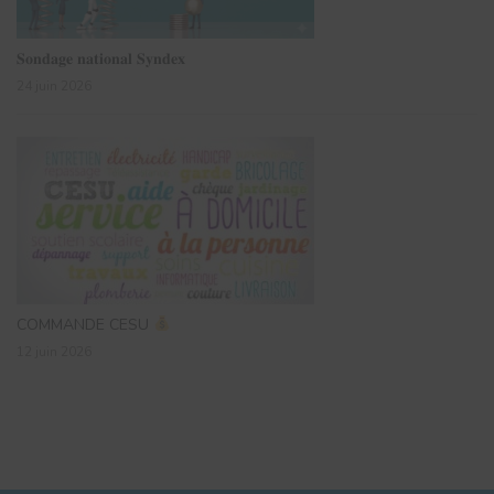
𝐒𝐨𝐧𝐝𝐚𝐠𝐞 𝐧𝐚𝐭𝐢𝐨𝐧𝐚𝐥 𝐒𝐲𝐧𝐝𝐞𝐱
24 juin 2026
COMMANDE CESU
12 juin 2026