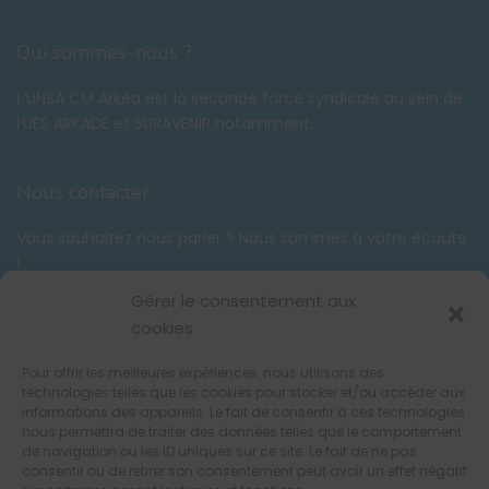
Qui sommes-nous ?
L’UNSA CM Arkéa est la seconde force syndicale au sein de
l’UES ARKADE et SURAVENIR notamment.
Nous contacter
Vous souhaitez nous parler ? Nous sommes à votre écoute
!
Tél. :
06 58 59 03 42
Gérer le consentement aux
contact@unsacmarkea.com
cookies
Pour offrir les meilleures expériences, nous utilisons des
Suivez-nous !
technologies telles que les cookies pour stocker et/ou accéder aux
informations des appareils. Le fait de consentir à ces technologies
nous permettra de traiter des données telles que le comportement
de navigation ou les ID uniques sur ce site. Le fait de ne pas
consentir ou de retirer son consentement peut avoir un effet négatif