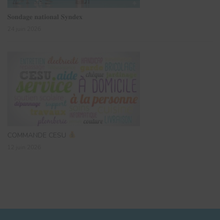
𝐒𝐨𝐧𝐝𝐚𝐠𝐞 𝐧𝐚𝐭𝐢𝐨𝐧𝐚𝐥 𝐒𝐲𝐧𝐝𝐞𝐱
24 juin 2026
COMMANDE CESU
12 juin 2026