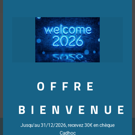
Clo
this
mod
Syndicat Unsa Crédit Mutuel Arkea
>
CMSO
1. Vos représentants au CMSO
Responsable Syndical
Frédérique BOUTET
OFFRE
BIENVENUE
Jusqu'au 31/12/2026, recevez 30€ en chèque
Cadhoc