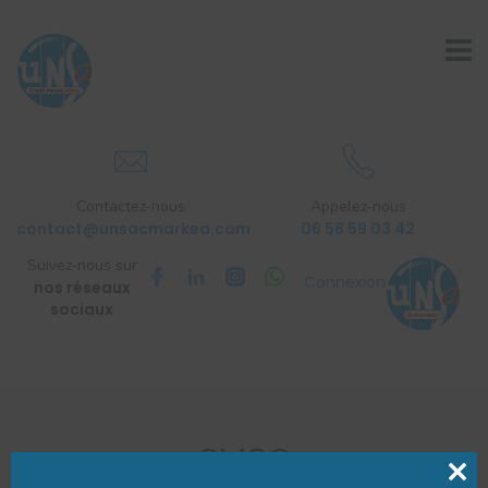
Contactez-nous
Appelez-nous
contact@unsacmarkea.com
06 58 59 03 42
Suivez-nous sur
Connexion
nos réseaux
sociaux
CMSO