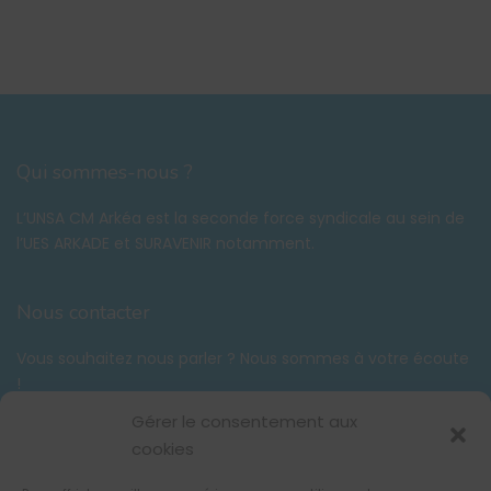
Qui sommes-nous ?
L’UNSA CM Arkéa est la seconde force syndicale au sein de
l’UES ARKADE et SURAVENIR notamment.
Nous contacter
Vous souhaitez nous parler ? Nous sommes à votre écoute
!
Tél. :
06 58 59 03 42
Gérer le consentement aux
contact@unsacmarkea.com
cookies