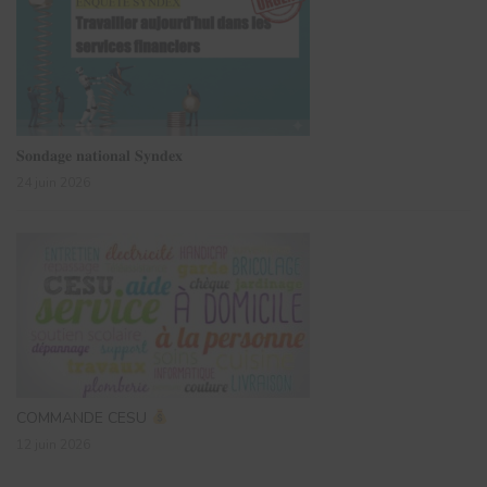
𝐒𝐨𝐧𝐝𝐚𝐠𝐞 𝐧𝐚𝐭𝐢𝐨𝐧𝐚𝐥 𝐒𝐲𝐧𝐝𝐞𝐱
24 juin 2026
COMMANDE CESU
12 juin 2026