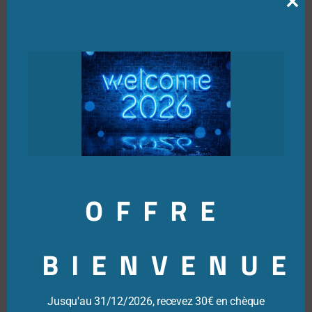
Clo
this
mod
OFFRE
BIENVENUE
2014
Jusqu'au 31/12/2026, recevez 30€ en chèque