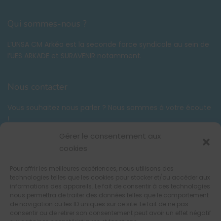
Qui sommes-nous ?
L’UNSA CM Arkéa est la seconde force syndicale au sein de
l’UES ARKADE et SURAVENIR notamment.
Nous contacter
Vous souhaitez nous parler ? Nous sommes à votre écoute
!
Tél. :
06 58 59 03 42
Gérer le consentement aux
contact@unsacmarkea.com
cookies
Pour offrir les meilleures expériences, nous utilisons des
Suivez-nous !
technologies telles que les cookies pour stocker et/ou accéder aux
informations des appareils. Le fait de consentir à ces technologies
nous permettra de traiter des données telles que le comportement
de navigation ou les ID uniques sur ce site. Le fait de ne pas
consentir ou de retirer son consentement peut avoir un effet négatif